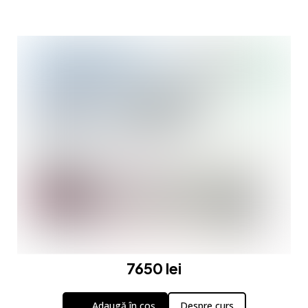
7650 lei
Adaugă în coș
Despre curs