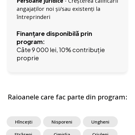
Persoane juridice
- Creșterea calificării
angajaților noi și/sau existenți la
întreprinderi
Finanțare disponibilă prin
program:
Câte 9 000 lei, 10% contribuție
proprie
Raioanele care fac parte din program:
Hîncești
Nisporeni
Ungheni
Strășeni
Cimișlia
Criuleni