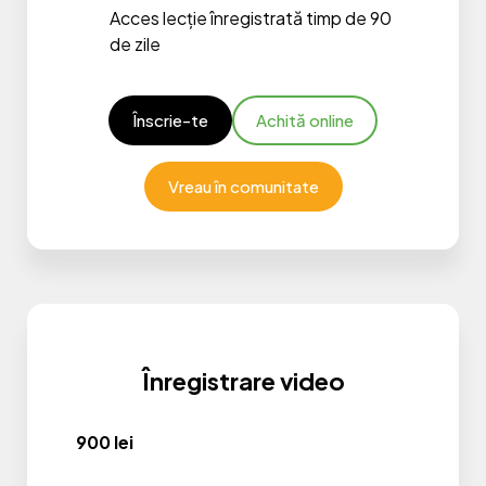
Acces lecție înregistrată timp de 90
de zile
Înscrie-te
Achită online
Vreau în comunitate
Înregistrare video
900 lei