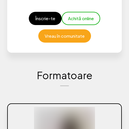
Înscrie-te
Achită online
Vreau în comunitate
Formatoare