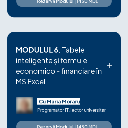
Rezervă Modulul | 1450 MDL
(checklist cu ipotezele obligatorii)
Livrabil
: Template raport executiv lunar —
pagină, format board-ready
MODULUL 6.
Tabele
inteligente și formule
economico - financiare în
MS Excel
Elaborarea unui dashboard cu indicatori
financiari
Cu Maria Moraru
Utilizarea formulelor și funcțiilor Excel
Programator IT, lector universitar
Actualizarea automată a datelor
Rezervă Modulul | 1450 MDL