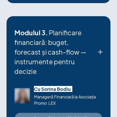
interpretare
Modulul 3.
Planificare
financiară: buget,
forecast și cash-flow —
instrumente pentru
decizie
Bugetul anual ca instrument de decizie, nu
ca exercițiu de raportare
Cu Sorina Bodiu
Forecast rolling vs. buget static:
Manageră Financiară la Asociația
reactualizare trimestrială și scenarii (bază /
Promo LEX
optimist / pesimist)
Variance analysis: cum explici devierile
buget vs. realizat în termeni de cauze și