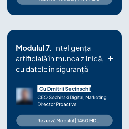
Modulul 7.
Inteligența
artificială în munca zilnică,
cu datele în siguranță
Principiul „lucrăm cu indicatori, nu cu date
brute” — cum se pregătesc informațiile
Cu Dmitrii Secinschii
astfel încât să rămână utile pentru AI, dar
CEO Sechinski Digital, Marketing
imposibil de recunoscut din exterior.
Director Proactive
Trei cazuri practice parcurse împreună:
analiză de indicatori cu detectarea
anomaliilor, analiză de profitabilitate pe
Rezervă Modulul | 1450 MDL
segmente, raport executiv cu previziune