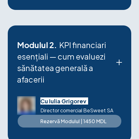
Modulul 2.
KPI financiari
esențiali — cum evaluezi
sănătatea generală a
afacerii
Analiza indicatorilor de lichiditate
Analiza indicatorilor de solvabilitate
Cu Iulia Grigorev
Analiza indicatorilor de activitate
Director comercial BeSweet SA
Marjă brută vs EBITDA
Analiza indicatorilor de rentabilitate
Rezervă Modulul | 1450 MDL
Livrabil
: Template dashboard KPI în Excel
— 12 indicatori esențiali, cu formule și