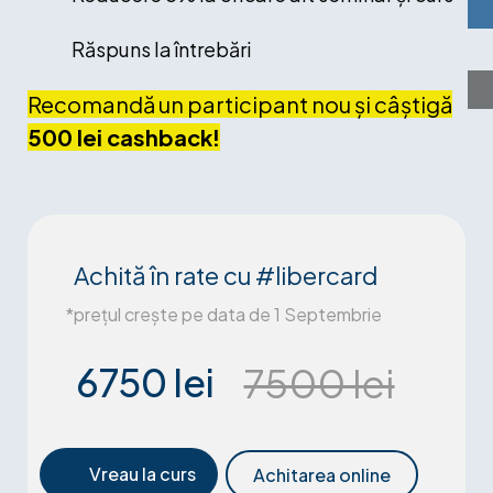
Răspuns la întrebări
Recomandă un participant nou și câștigă
500 lei cashback!
Achită în rate cu #libercard
*prețul crește pe data de 1 Septembrie
6750 lei
7500 lei
Vreau la curs
Achitarea online