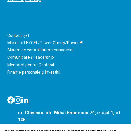
Contabil șef
Microsoft EXCEL/Power Querry/Power BI
Sistem de control intern managerial
Comunicare și leadership
Mentorat pentru Contabili
Finanțe personale și investiții
or.
Chișinău, str. Mihai Eminescu 74, etajul 1, of.
105