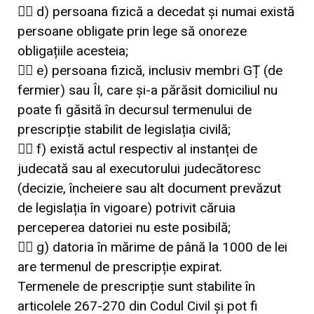
👉🏼 d) persoana fizică a decedat și numai există
persoane obligate prin lege să onoreze
obligațiile acesteia;
👉🏼 e) persoana fizică, inclusiv membri GȚ (de
fermier) sau ÎI, care și-a părăsit domiciliul nu
poate fi găsită în decursul termenului de
prescripție stabilit de legislația civilă;
👉🏼 f) există actul respectiv al instanței de
judecată sau al executorului judecătoresc
(decizie, încheiere sau alt document prevăzut
de legislația în vigoare) potrivit căruia
perceperea datoriei nu este posibilă;
👉🏼 g) datoria în mărime de până la 1000 de lei
are termenul de prescripție expirat.
Termenele de prescripție sunt stabilite în
articolele 267-270 din Codul Civil și pot fi