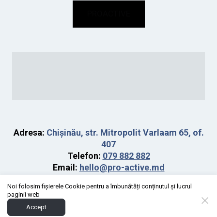
PROACTIVE
Adresa:
Chișinău, str. Mitropolit Varlaam 65, of.
407
Telefon:
079 882 882
Email:
hello@pro-active.md
Orar:
luni-vineri
09:00-18:00
Noi folosim fișierele Cookie pentru a îmbunătăți conținutul și lucrul
paginii web
Accept