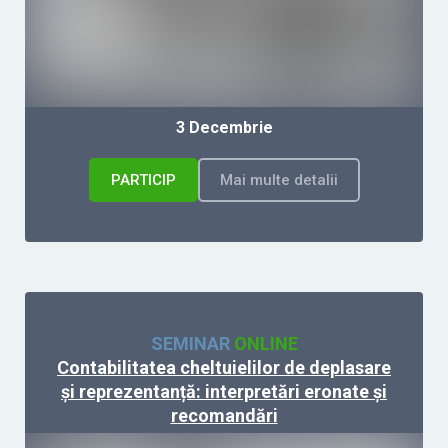
3 Decembrie
PARTICIP
Mai multe detalii
SEMINAR
ONLINE
Contabilitatea cheltuielilor de deplasare
și reprezentanță: interpretări eronate și
recomandări