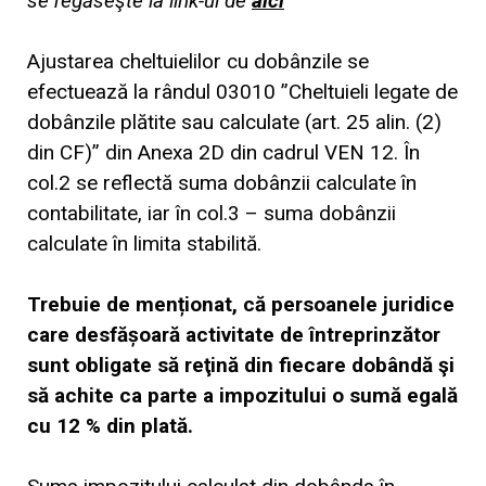
se regăseşte la link-ul de
aici
Ajustarea cheltuielilor cu dobânzile se
efectuează la rândul 03010 ”Cheltuieli legate de
dobânzile plătite sau calculate (art. 25 alin. (2)
din CF)” din Anexa 2D din cadrul VEN 12. În
col.2 se reflectă suma dobânzii calculate în
contabilitate, iar în col.3 – suma dobânzii
calculate în limita stabilită.
Trebuie de menționat, că persoanele juridice
care desfășoară activitate de întreprinzător
sunt obligate să reţină din fiecare dobândă şi
să achite ca parte a impozitului o sumă egală
cu 12 % din plată.