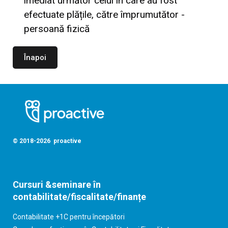
imediat următor celui în care au fost
efectuate plățile, către împrumutător -
persoană fizică
Înapoi
© 2018-2026 proactive
Cursuri &seminare în
contabilitate/fiscalitate/finanțe
Contabilitate +1C pentru începători