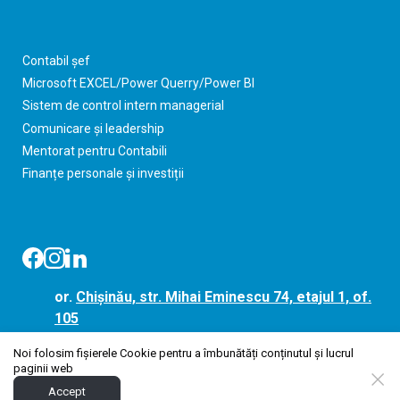
Contabil șef
Microsoft EXCEL/Power Querry/Power BI
Sistem de control intern managerial
Comunicare și leadership
Mentorat pentru Contabili
Finanțe personale și investiții
or.
Chișinău, str. Mihai Eminescu 74, etajul 1, of.
105
Noi folosim fișierele Cookie pentru a îmbunătăți conținutul și lucrul
079 882 882
paginii web
Accept
hello@pro-active.md