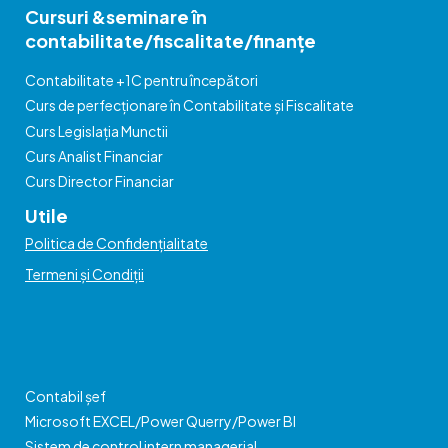
Cursuri &seminare în
contabilitate/fiscalitate/finanțe
Contabilitate +1C pentru începători
Curs de perfecționare în Contabilitate și Fiscalitate
Curs Legislația Munctii
Curs Analist Financiar
Curs Director Financiar
Utile
Politica de Confidențialitate
Termeni și Condiții
Contabil șef
Microsoft EXCEL/Power Querry/Power BI
Sistem de control intern managerial