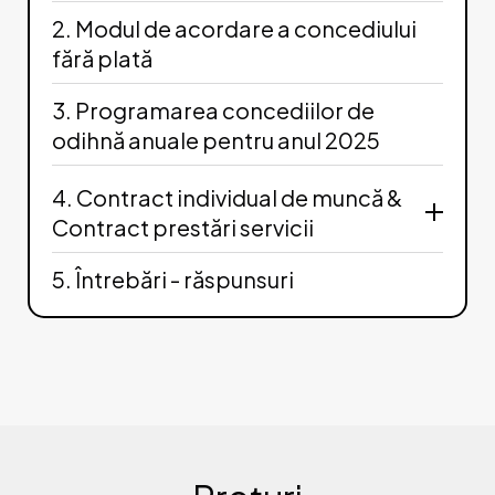
Garanțiile salariatului de a beneficia de
2. Modul de acordare a concediului
concedii anuale, concedii suplimentare
fără plată
plătite
Oligațiunea angajatorului de a acorda
3. Programarea concediilor de
concediu de odihnă anual
Aspecte privind acordarea concediilor de
odihnă anuale pentru anul 2025
odihnă acumulate/nefolosite
4. Contract individual de muncă &
Contract prestări servicii
Reglementarea normativă a Contractului
5. Întrebări - răspunsuri
individual de muncă și a Contractului prestări
servicii
Conținutul Contractului individual de muncă și
a Contractului prestări servicii
Analiza comparativă a principalelor deosebiri
dintre Conractul individual de muncă și
Contractul prestări servicii