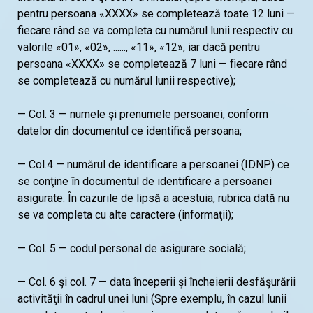
pentru persoana «XXXX» se completează toate 12 luni —
fiecare rând se va completa cu numărul lunii respectiv cu
valorile «01», «02», ......, «11», «12», iar dacă pentru
persoana «XXXX» se completează 7 luni — fiecare rând
se completează cu numărul lunii respective);
— Col. 3 — numele şi prenumele persoanei, conform
datelor din documentul ce identifică persoana;
— Col.4 — numărul de identificare a persoanei (IDNP) ce
se conţine în documentul de identificare a persoanei
asigurate. În cazurile de lipsă a acestuia, rubrica dată nu
se va completa cu alte caractere (informaţii);
— Col. 5 — codul personal de asigurare socială;
— Col. 6 şi col. 7 — data începerii şi încheierii desfăşurării
activităţii în cadrul unei luni (Spre exemplu, în cazul lunii