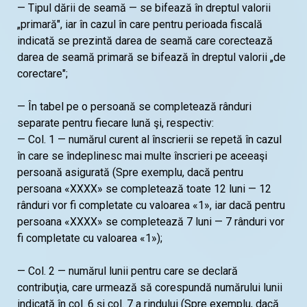
— Tipul dării de seamă — se bifează în dreptul valorii
„primară", iar în cazul în care pentru perioada fiscală
indicată se prezintă darea de seamă care corectează
darea de seamă primară se bifează în dreptul valorii „de
corectare";
— În tabel pe o persoană se completează rânduri
separate pentru fiecare lună şi, respectiv:
— Col. 1 — numărul curent al înscrierii se repetă în cazul
în care se îndeplinesc mai multe înscrieri pe aceeaşi
persoană asigurată (Spre exemplu, dacă pentru
persoana «XXXX» se completează toate 12 luni — 12
rânduri vor fi completate cu valoarea «1», iar dacă pentru
persoana «XXXX» se completează 7 luni — 7 rânduri vor
fi completate cu valoarea «1»);
— Col. 2 — numărul lunii pentru care se declară
contribuţia, care urmează să corespundă numărului lunii
indicată în col. 6 şi col. 7 a rindului (Spre exemplu, dacă