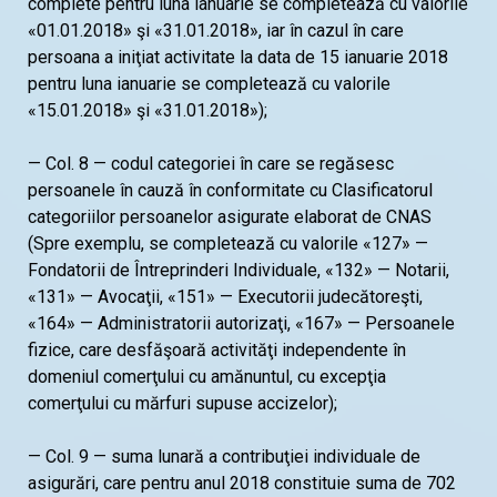
complete pentru luna ianuarie se completează cu valorile
«01.01.2018» şi «31.01.2018», iar în cazul în care
persoana a iniţiat activitate la data de 15 ianuarie 2018
pentru luna ianuarie se completează cu valorile
«15.01.2018» şi «31.01.2018»);
— Col. 8 — codul categoriei în care se regăsesc
persoanele în cauză în conformitate cu Clasificatorul
categoriilor persoanelor asigurate elaborat de CNAS
(Spre exemplu, se completează cu valorile «127» —
Fondatorii de Întreprinderi Individuale, «132» — Notarii,
«131» — Avocaţii, «151» — Executorii judecătoreşti,
«164» — Administratorii autorizaţi, «167» — Persoanele
fizice, care desfăşoară activităţi independente în
domeniul comerţului cu amănuntul, cu excepţia
comerţului cu mărfuri supuse accizelor);
— Col. 9 — suma lunară a contribuţiei individuale de
asigurări, care pentru anul 2018 constituie suma de 702