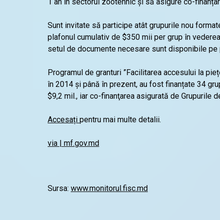
1 an în sectorul zootehnic și să asigure co-finanța
Sunt invitate să participe atât grupurile nou format
plafonul cumulativ de $350 mii per grup în vederea ex
setul de documente necesare sunt disponibile p
Programul de granturi ”Facilitarea accesului la pi
în 2014 și până în prezent, au fost finanțate 34 gru
$9,2 mil., iar co-finanţarea asigurată de Grupurile 
Accesați
pentru mai multe detalii.
via | mf.gov.md
Sursa:
www.monitorul.fisc.md