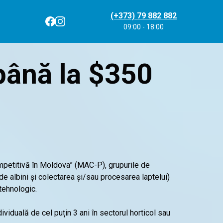
(+373) 79 882 882
09:00 - 18:00
până la $350
mpetitivă în Moldova” (MAC-P), grupurile de
e albini și colectarea și/sau procesarea laptelui)
tehnologic.
ividuală de cel puțin 3 ani în sectorul horticol sau