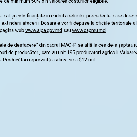
re de minimum 50% din valoarea costurilor eligibile.
e, cât și cele finanțate în cadrul apelurilor precedente, care dor
tinderii afacerii. Dosarele vor fi depuse la oficiile teritoriale ale
e pagina web
www.aipa.gov.md
sau
www.capmu.md
.
ețele de desfacere” din cadrul MAC-P se află la cea de-a șaptea 
puri de producători, care au unit 195 producători agricoli. Valoar
de Producători reprezintă a atins circa $12 mil.