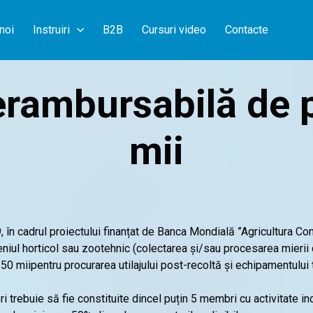
noi
Instruiri
B2B
Cursuri video
Contacte
erambursabilă de 
mii
în cadrul proiectului finanțat de Banca Mondială ”Agricultura Co
niul horticol sau zootehnic (colectarea și/sau procesarea mierii d
50 miipentru procurarea utilajului post-recoltă și echipamentului 
i trebuie să fie constituite dincel puțin 5 membri cu activitate ind