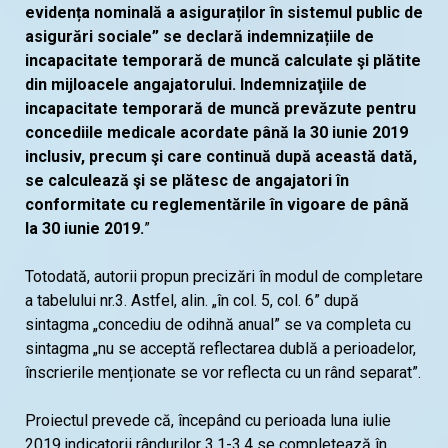
evidența nominală a asiguraților în sistemul public de
asigurări sociale” se declară indemnizațiile de
incapacitate temporară de muncă calculate şi plătite
din mijloacele angajatorului. Indemnizaţiile de
incapacitate temporară de muncă prevăzute pentru
concediile medicale acordate până la 30 iunie 2019
inclusiv, precum şi care continuă după această dată,
se calculează şi se plătesc de angajatori în
conformitate cu reglementările în vigoare de până
la 30 iunie 2019.
”
Totodată, autorii propun precizări în modul de completare
a tabelului nr.3. Astfel, alin. „în col. 5, col. 6” după
sintagma „concediu de odihnă anual” se va completa cu
sintagma „nu se acceptă reflectarea dublă a perioadelor,
înscrierile menționate se vor reflecta cu un rând separat”.
Proiectul prevede că, începând cu perioada luna iulie
2019,indicatorii rândurilor 3.1-3.4 se completează în