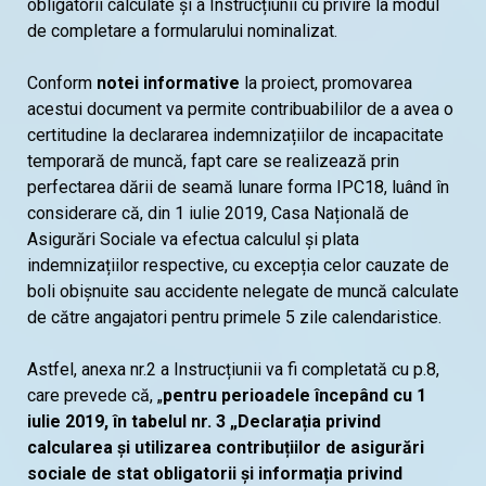
obligatorii calculate și a Instrucțiunii cu privire la modul
de completare a formularului nominalizat.
Conform
notei informative
la proiect, promovarea
acestui document va permite contribuabililor de a avea o
certitudine la declararea indemnizațiilor de incapacitate
temporară de muncă, fapt care se realizează prin
perfectarea dării de seamă lunare forma IPC18, luând în
considerare că, din 1 iulie 2019, Casa Națională de
Asigurări Sociale va efectua calculul și plata
indemnizațiilor respective, cu excepția celor cauzate de
boli obișnuite sau accidente nelegate de muncă calculate
de către angajatori pentru primele 5 zile calendaristice.
Astfel, anexa nr.2 a Instrucțiunii va fi completată cu p.8,
care prevede că, „
pentru perioadele începând cu 1
iulie 2019, în tabelul nr. 3 „Declarația privind
calcularea și utilizarea contribuțiilor de asigurări
sociale de stat obligatorii și informația privind