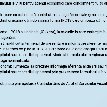
ularului IPC18 pentru agenții economici care concomitent nu au ang
e, care nu calculează contribuții de asigurări sociale şi nu au ang
ind și asupra dării de seamă forma IPC18 care urmează să fie pr
ei IPC18 cu indicele „0” (zero), în cazurile în care entitățile în
cționării.
ost modificat și termenul de prezentare a informației aferente rap
în termen de pînă la 10 zile lucrătoare de la data angajării sau mo
copilului sau concediului paternal. Modelul formularului menționat
Legii nominalizate.
conomici urmează să prezinte informația aferentă angajării sau mod
copilului sau concediului paternal prin prezentarea formularului în
 obținute prin apelarea Centrului Unic de Apel al Serviciului Fisca