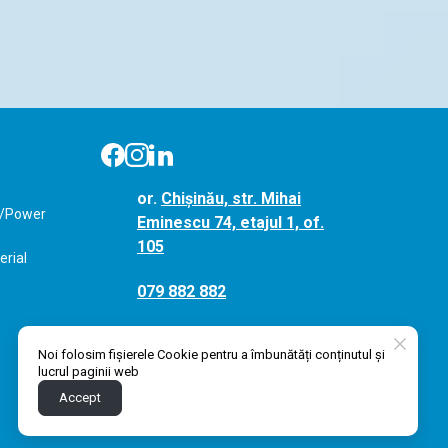
or.
Chișinău, str. Mihai
y/Power
Eminescu 74, etajul 1, of.
105
erial
079 882 882
hello@pro-active.md
Noi folosim fișierele Cookie pentru a îmbunătăți conținutul și
lucrul paginii web
Accept