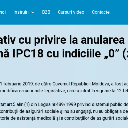
noi
Instruiri
B2B
Cursuri video
Contacte
v cu privire la anularea 
ă IPC18 cu indiciile „0” (
11 februarie 2019, de către Guvernul Republicii Moldova, a fost a
modificarea unor acte legislative, care a intrat în vigoare la 12 fe
etat art.5 alin.(1) din Legea nr.489/1999 privind sistemul public d
contribuții de asigurări sociale şi nu au angajați, nu au obligația
torie de asistență medicală şi a contribuțiilor de asigurări sociale