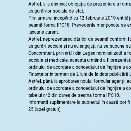
Astfel, s-a eliminat obligația de prezentare a form
asigurărilor sociale de stat.
Prin urmare, începând cu 12 februarie 2019 entitățil
seamă forma IPC18. Prevederile menționate se ext
ianuarie curent.
Astfel, neprezentarea dărilor de seamă conform form
asigurări sociale şi nu au angajați, nu se supune san
Concomitent, prin art.II din Legea nominalizată a f
sociale şi medicale, aceasta urmând a fi prezentată 
ordinului de acordare a concediului de îngrijire a 
Finanțelor în termen de 2 luni de la data publicării 
Astfel, până la aprobarea noului formular agenții e
ordinului de acordare a concediului de îngrijire a 
tabelul nr.2 din darea de seamă forma IPC18.
Informații suplimentare la subiectul în cauză pot fi
25 (apel gratuit).