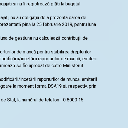
ajați și nu înregistrează plăți la bugetul
ajați, nu au obligația de a prezenta darea de
ezentată pînă la 25 februarie 2019, pentru luna
 luna de gestiune nu calculează contribuții de
orturilor de muncă pentru stabilirea drepturilor
dificării/încetării raporturilor de muncă, emiterii
 urmează să fie aprobat de către Ministerul
ificării/încetării raporturilor de muncă, emiterii
 vigoare la moment forma DSA19 și, respectiv, prin
l de Stat, la numărul de telefon - 0 8000 15