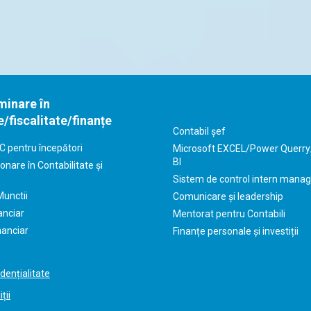
minare în
e/fiscalitate/finanțe
Contabil șef
C pentru începători
Microsoft EXCEL/Power Querr
BI
onare în Contabilitate și
Sistem de control intern manag
Munctii
Comunicare și leadership
anciar
Mentorat pentru Contabili
nanciar
Finanțe personale și investiții
idențialitate
ții