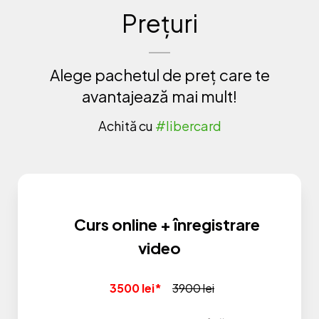
.XLSX si transformarea lor
Prețuri
Transformări simple ale datelor in redactorul
Power Query
Alege pachetul de preț care te
avantajează mai mult!
Achită cu
#libercard
Curs online + înregistrare
video
3500 lei*
3900 lei