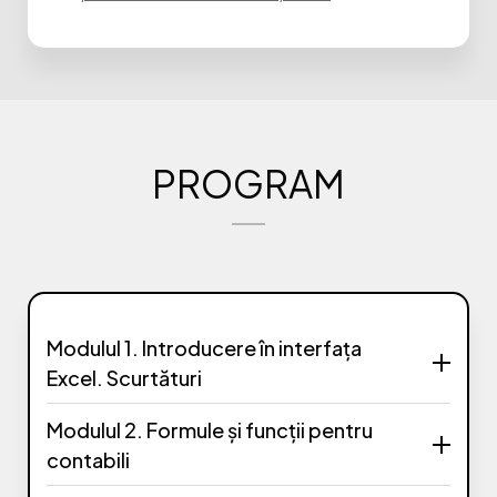
PROGRAM
Modulul 1. Introducere în interfața
Excel. Scurtături
Navigarea între file și utilizarea scurtăturilor
Modulul 2. Formule și funcții pentru
de tastatură pentru a accelera procesele
contabili
Crearea și formatarea tabelelor: utilizarea
filtrelor și a sortării pentru a analiza rapid
Funcții matematice (SUM, SUMIF, SUMIFS)