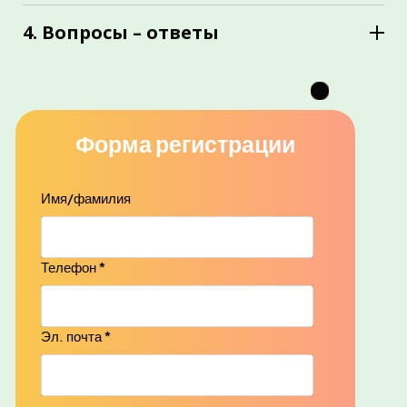
Право на оплачиваемый ежегодный отпуск
Обязанности работодателя
4. Вопросы – ответы
Права и ответственность работника
Практические рекомендации для работодателей
Форма регистрации
Имя/фамилия
Телефон *
Эл. почта *