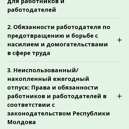
для работников и
работодателей
Новые требования к индивидуальному трудовому
договору
2. Обязанности работодателя по
Защита труда несовершеннолетних: понятие
предотвращению и борьбе с
«лёгкий труд» Испытательный срок. Новые права
насилием и домогательствами
работников
в сфере труда
Изменения в Законе об охране здоровья и
безопасности труда
Положения Трудового кодекса об обязанностях
работодателя по обеспечению мер
3. Неиспользованный/
предотвращения и борьбы с насилием и
накопленный ежегодный
домогательствами
отпуск: Права и обязанности
Дополнительные обязанности для работодателей
работников и работодателей в
с более чем 50 работниками с 01.01.2026
соответствии с
законодательством Республики
Молдова