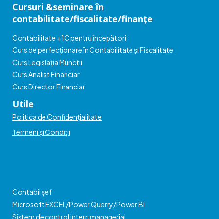
Cursuri &seminare în
contabilitate/fiscalitate/finanțe
Contabilitate +1C pentru începători
Curs de perfecționare în Contabilitate și Fiscalitate
Curs Legislația Munctii
Curs Analist Financiar
Curs Director Financiar
Utile
Politica de Confidențialitate
Termeni și Condiții
Contabil șef
Microsoft EXCEL/Power Querry/Power BI
Sistem de control intern managerial