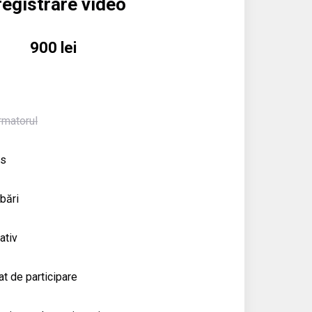
registrare video
900 lei
rmatorul
rs
bări
ativ
at de participare