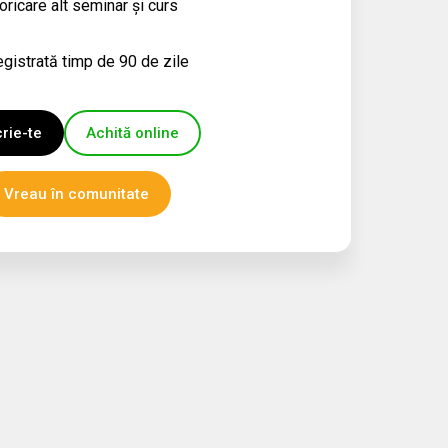
ricare alt seminar și curs
egistrată timp de 90 de zile
crie-te
Achită online
Vreau în comunitate