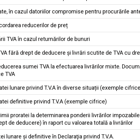
te, în cazul datoriilor compromise pentru procurările ant
cordarea reducerilor de preț
rii TVA în cazul returnărilor de bunuri
 TVA fără drept de deducere și livrări scutite de TVA cu d
educerea sumei TVA la efectuarea livrărilor mixte. Docum
ce TVA
tei lunare privind T.V.A în diverse situații (exemple cifric
tei definitive privind T.V.A (exemple cifrice)
ii proratei la determinarea ponderii livrărilor impozabile
pt de deducere) în raport cu valoarea totală a livrărilor
i lunare și definitive în Declaraţia privind T.V.A.