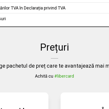
ărilor TVA în Declarația privind TVA
suri
Prețuri
ge pachetul de preț care te avantajează mai m
Achită cu
#libercard