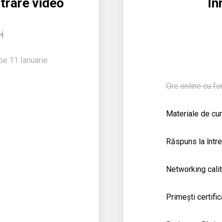
trare video
În
i
pe 11 Ianuarie
Ore online cu fo
Materiale de cu
Răspuns la între
Networking calit
Primești certific