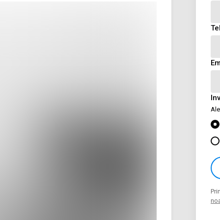
Te
Em
In
Ale
Pri
noa