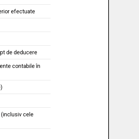
erior efectuate
rept de deducere
ente contabile în
e)
 (inclusiv cele