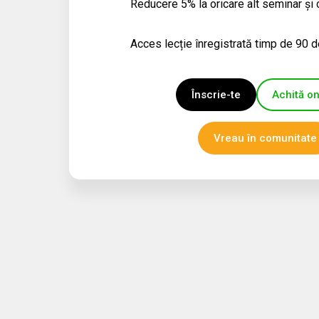
Reducere 5% la oricare alt seminar și 
Acces lecție înregistrată timp de 90 d
Înscrie-te
Achită on
Vreau în comunitate