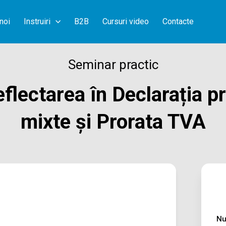
noi
Instruiri
B2B
Cursuri video
Contacte
Seminar practic
eflectarea în Declarația pr
mixte și Prorata TVA
Nu