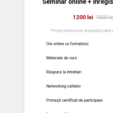
Seminar online + înregis
1200 lei
1500 le
*Prețul redus este disponibil până 
Ore online cu formatorul
Materiale de curs
Răspuns la întrebări
Networking calitativ
Primești certificat de participare