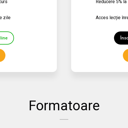
curs
Reducere 5% la o
e zile
Acces lecție înr
line
Îns
Formatoare