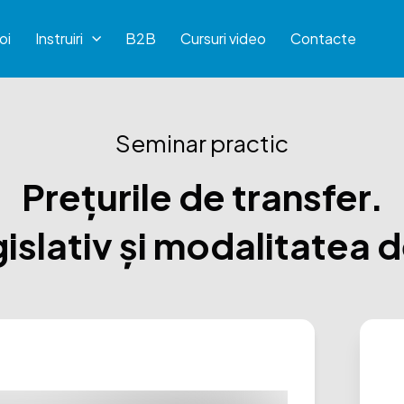
oi
Instruiri
B2B
Cursuri video
Contacte
Seminar practic
Prețurile de transfer.
islativ și modalitatea 