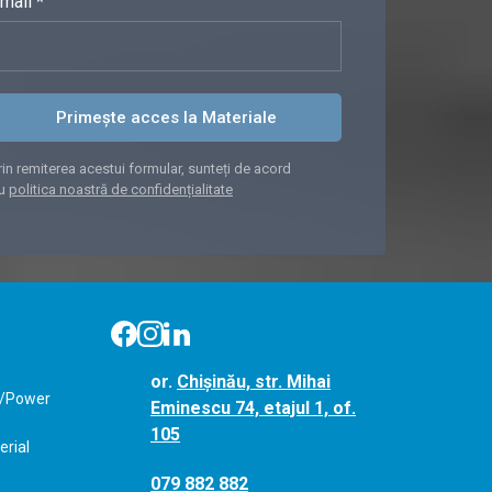
mail *
Primește acces la Materiale
rin remiterea acestui formular, sunteți de acord
u
politica noastră de confidențialitate
or.
Chișinău, str. Mihai
y/Power
Eminescu 74, etajul 1, of.
105
erial
079 882 882