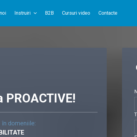
noi
Instruiri
B2B
Cursuri video
Contacte
N
 la PROACTIVE!
T
 în domeniile:
BILITATE