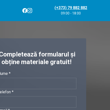
(+373) 79 882 882
09:00 - 18:00
Completează formularul și
obține materiale gratuit!
ume *
elefon *