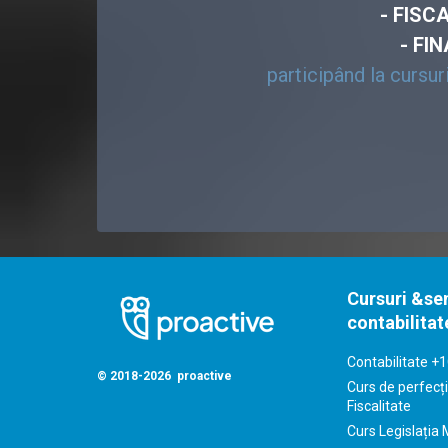
- FISC
- FI
participând la cursu
Cursuri &se
contabilitat
Contabilitate +1
© 2018-2026 proactive
Curs de perfecți
Fiscalitate
Curs Legislația 