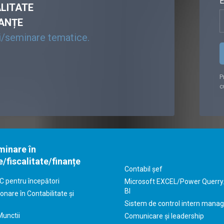
E
ALITATE
NANȚE
ri/seminare tematice.
P
c
minare în
e/fiscalitate/finanțe
Contabil șef
C pentru începători
Microsoft EXCEL/Power Querr
BI
onare în Contabilitate și
Sistem de control intern manag
Munctii
Comunicare și leadership