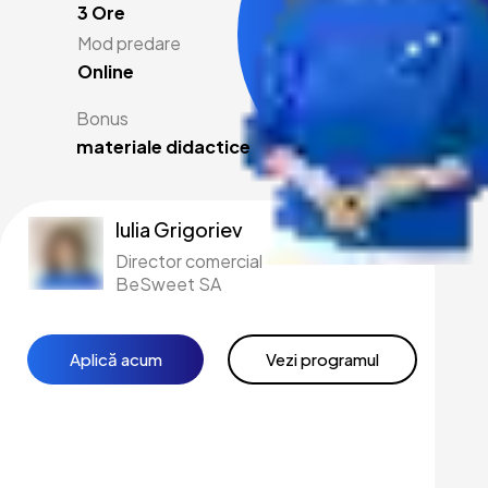
3 Ore
Mod predare
Online
Bonus
materiale didactice
Iulia Grigoriev
Director comercial
BeSweet SA
Aplică acum
Vezi programul