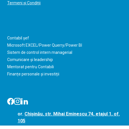
Termeni și Condiții
Contabil șef
Microsoft EXCEL/Power Querry/Power BI
Sistem de control intern managerial
Comunicare și leadership
Mentorat pentru Contabili
Finanțe personale și investiții
or.
Chișinău, str. Mihai Eminescu 74, etajul 1, of.
105