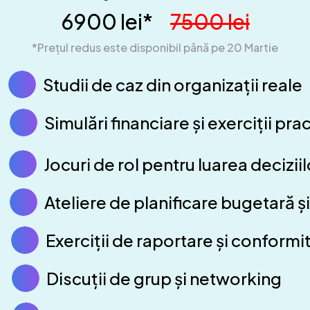
6900 lei*
7500 lei
*Prețul redus este disponibil până pe 20 Martie
Studii de caz din organizații reale
Simulări financiare și exerciții pra
Jocuri de rol pentru luarea deciziil
Ateliere de planificare bugetară și
Exerciții de raportare și conformi
Discuții de grup și networking