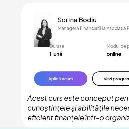
Sorina Bodiu
Manageră Financiară la Asociați
Durata
Modul de 
1 lună
online
Aplică acum
Vezi program
Acest curs este conceput pentr
cunoștințele și abilitățile nec
eficient finanțele într-o organ