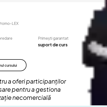
a Promo-LEX
predare
Primești garantat
suport de curs
ul cursului
u a oferi participanților
esare pentru a gestiona
izație necomercială