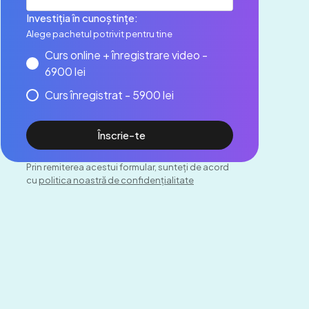
Investiția în cunoștințe:
Alege pachetul potrivit pentru tine
Curs online + înregistrare video -
6900 lei
Curs înregistrat - 5900 lei
Înscrie-te
Prin remiterea acestui formular, sunteți de acord
cu
politica noastră de confidențialitate