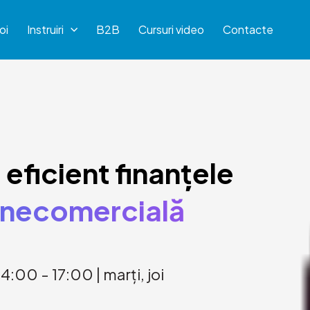
oi
Instruiri
B2B
Cursuri video
Contacte
eficient finanțele
 necomercială
14:00 - 17:00 | marți, joi