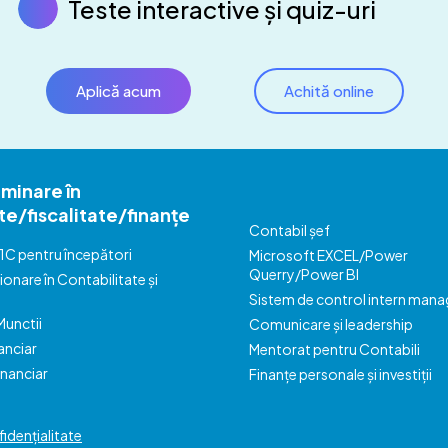
Teste interactive și quiz-uri
Aplică acum
Achită online
minare în
te/fiscalitate/finanțe
Contabil șef
1C pentru începători
Microsoft EXCEL/Power
Querry/Power BI
ionare în Contabilitate și
Sistem de control intern manag
Munctii
Comunicare și leadership
anciar
Mentorat pentru Contabili
inanciar
Finanțe personale și investiții
idențialitate