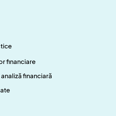
ctice
or financiare
 analiză financiară
tate