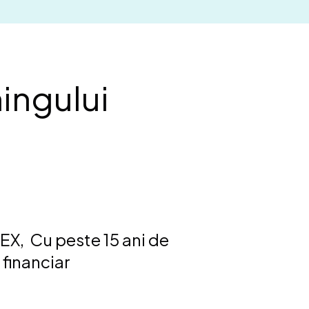
ingului
EX, Cu peste 15 ani de
financiar