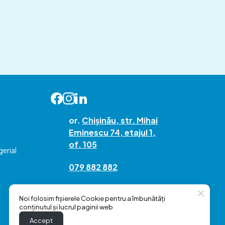
or.
Chișinău, str. Mihai
Eminescu 74, etajul 1,
of. 105
erial
079 882 882
hello@pro-active.md
Noi folosim fișierele Cookie pentru a îmbunătăți
conținutul și lucrul paginii web
Accept