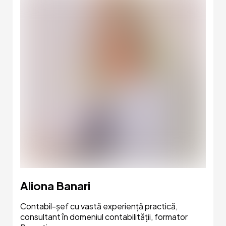
3.1. Contabilitatea creanțelor comerciale și
avansurilor acordate
despre
Comanda ON-LINE a
formularelor tipizate
despre
serviciul E-Factura
3.2. Contabilitatea creanțelor bugetului
3.3. Contabilitatea creanțelor ale
personalului
3.4. Contabilitatea altor creanțe.
Semnificația creanțelor compromise
4.1. Contabilitatea numerarului în casierie
Aliona Banari
4.2. Modul de întocmire a
Registrului de casă
4.3. Contabilitatea numerarului în conturile
Contabil-șef cu vastă experiență practică,
curente. Prelucrarea
Extrasului bancar
consultant în domeniul contabilității, formator
4.4. Contabilitatea numerarului din conturile