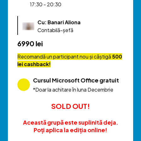
17:30 - 20:30
Cu: Banari Aliona
Contabilă-șefă
6990 lei
Recomandă un participant nou și câștigă
500
lei cashback!
Cursul Microsoft Office gratuit
*Doar la achitare în luna Decembrie
SOLD OUT!
Această grupă este suplinită deja.
Poți aplica la ediția online!