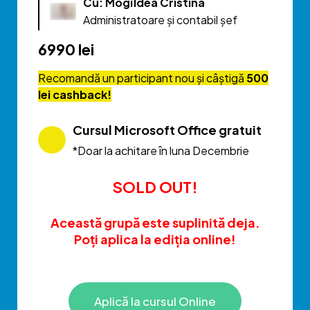
Cu: Mogîldea Cristina
Administratoare și contabil șef
6990 lei
Recomandă un participant nou și câștigă
500
lei cashback!
Cursul Microsoft Office gratuit
*Doar la achitare în luna Decembrie
SOLD OUT!
Această grupă este suplinită deja.
Poți aplica la ediția online!
Aplică la cursul Online