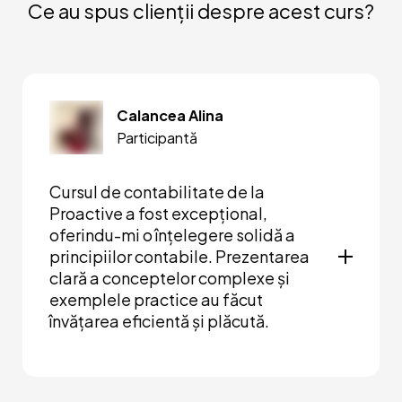
Ce au spus clienții despre acest curs?
7.1. Inventarierea generală a activelor,
capitalului propriu și datoriilor
7.2. Contabilitatea cheltuielilor și veniturilor
anticipate curente
Calancea Alina
7.3. Închiderea conturilor de cheltuieli și
Participantă
venituri. Întocmirea Situațiilor financiare
Cursul de contabilitate de la
Proactive a fost excepțional,
oferindu-mi o înțelegere solidă a
principiilor contabile. Prezentarea
clară a conceptelor complexe și
exemplele practice au făcut
învățarea eficientă și plăcută.