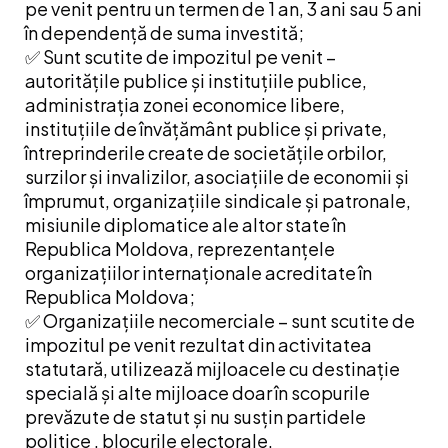
pe venit pentru un termen de 1 an, 3 ani sau 5 ani
în dependență de suma investită;
✅ Sunt scutite de impozitul pe venit –
autoritățile publice și instituțiile publice,
administrația zonei economice libere,
instituțiile de învățământ publice și private,
întreprinderile create de societățile orbilor,
surzilor și invalizilor, asociațiile de economii și
împrumut, organizațiile sindicale și patronale,
misiunile diplomatice ale altor state în
Republica Moldova, reprezentanțele
organizațiilor internaționale acreditate în
Republica Moldova;
✅ Organizațiile necomerciale – sunt scutite de
impozitul pe venit rezultat din activitatea
statutară, utilizează mijloacele cu destinație
specială și alte mijloace doar în scopurile
prevăzute de statut și nu susțin partidele
politice , blocurile electorale.