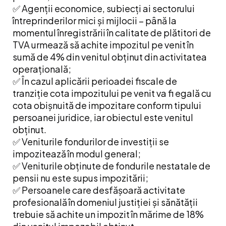
✅ Agenții economice, subiecți ai sectorului
întreprinderilor mici și mijlocii – până la
momentul înregistrării în calitate de plătitori de
TVA urmează să achite impozitul pe venit în
sumă de 4% din venitul obținut din activitatea
operațională;
✅ În cazul aplicării perioadei fiscale de
tranziție cota impozitului pe venit va fi egală cu
cota obișnuită de impozitare conform tipului
persoanei juridice, iar obiectul este venitul
obținut.
✅ Veniturile fondurilor de investiții se
impozitează în modul general;
✅ Veniturile obținute de fondurile nestatale de
pensii nu este supus impozitării;
✅ Persoanele care desfășoară activitate
profesională în domeniul justiției și sănătății
trebuie să achite un impozit în mărime de 18%